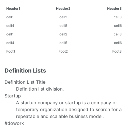
Header1
Header2
Header3
cell1
cell2
cell3
cell4
cell5
cell6
cell1
cell2
cell3
cell4
cell5
cell6
Foot1
Foot2
Foot3
Definition Lists
Definition List Title
Definition list division.
Startup
A startup company or startup is a company or
temporary organization designed to search for a
repeatable and scalable business model.
#dowork