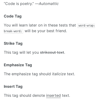
“Code is poetry.” —
Automattic
Code Tag
You will learn later on in these tests that
word-wrap:
will be your best friend.
break-word;
Strike Tag
This tag will let you
strikeout text
.
Emphasize Tag
The emphasize tag should
italicize
text.
Insert Tag
This tag should denote
inserted
text.