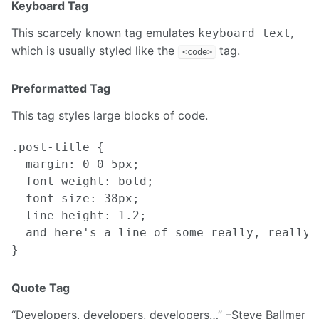
Keyboard Tag
This scarcely known tag emulates
,
keyboard text
which is usually styled like the
tag.
<code>
Preformatted Tag
This tag styles large blocks of code.
.post-title {

  margin: 0 0 5px;

  font-weight: bold;

  font-size: 38px;

  line-height: 1.2;

  and here's a line of some really, really,
Quote Tag
Developers, developers, developers…
–Steve Ballmer